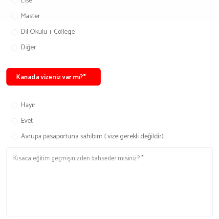
Lise
Master
İş Birliği Ve Sponsorluk
Dil Okulu + College
Diğer
Kanada vizeniz var mı?*
Hayır
Evet
Avrupa pasaportuna sahibim ( vize gerekli değildir)