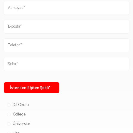
Göçmenlik Formu
Emlak
Emlak Formu
GÜNCEL
Haberler
Deneyim
Yaşam
Yazarlarımız
MEDYA
İstenilen Eğitim Şekli*
Youtube
Dil Okulu
Podcast
College
HAKKIMIZDA
Üniversite
İLETIŞIM