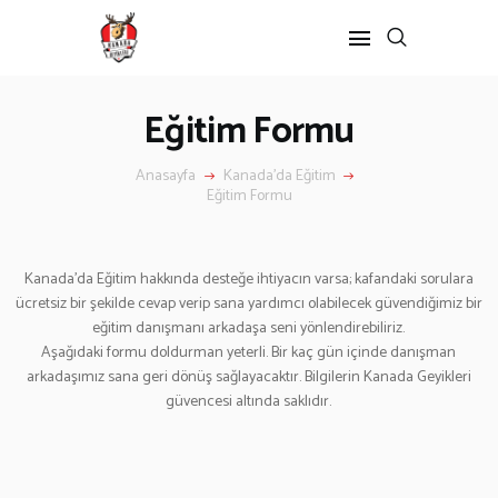
Eğitim Formu
Anasayfa
Kanada'da Eğitim
Eğitim Formu
Kanada’da Eğitim hakkında desteğe ihtiyacın varsa; kafandaki sorulara
ücretsiz bir şekilde cevap verip sana yardımcı olabilecek güvendiğimiz bir
ANASAYFA
eğitim danışmanı arkadaşa seni yönlendirebiliriz.
KANADA’DA
Aşağıdaki formu doldurman yeterli. Bir kaç gün içinde danışman
arkadaşımız sana geri dönüş sağlayacaktır. Bilgilerin Kanada Geyikleri
Kanada’da Eğitim
güvencesi altında saklıdır.
Eğitim Formu
Göçmenlik