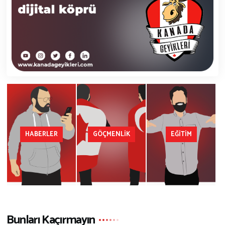
HABERLER
GÖÇMENLİK
EĞİTİM
Bunları Kaçırmayın