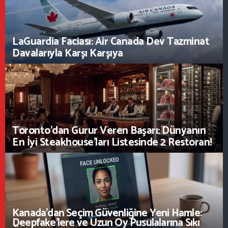
Göçmenlik Formu
Emlak
LaGuardia Faciası: Air Canada Dev Tazminat
Emlak Formu
Davalarıyla Karşı Karşıya
GÜNCEL
Haberler
Deneyim
Yaşam
Toronto’dan Gurur Veren Başarı: Dünyanın
Yazarlarımız
En İyi Steakhouse’ları Listesinde 2 Restoran!
MEDYA
Youtube
Podcast
HAKKIMIZDA
Kanada’dan Seçim Güvenliğine Yeni Hamle:
Deepfake’lere ve Uzun Oy Pusulalarına Sıkı
İLETIŞIM