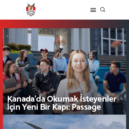
ANASAYFA
KANADA’DA
Kanada’da Okumak İsteyenler
İçin Yeni Bir Kapı: Passage
Kanada’da Eğitim
Eğitim Formu
Göçmenlik