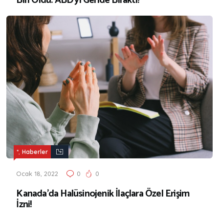
Biri Oldu: ABD’yi Geride Bıraktı!
,
*
Haberler
Ocak 18, 2022
0
0
Kanada’da Halüsinojenik İlaçlara Özel Erişim
İzni!