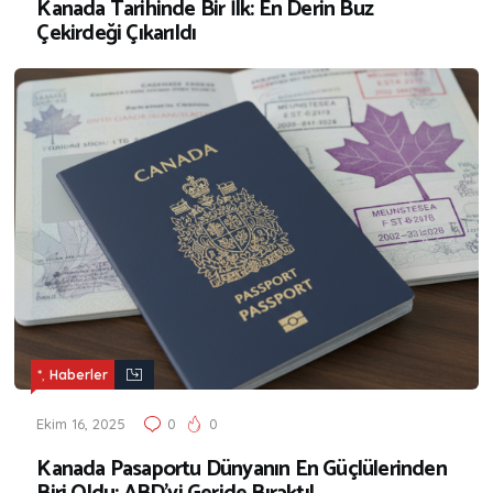
Kanada Tarihinde Bir İlk: En Derin Buz
Çekirdeği Çıkarıldı
,
*
Haberler
Ekim 16, 2025
0
0
Kanada Pasaportu Dünyanın En Güçlülerinden