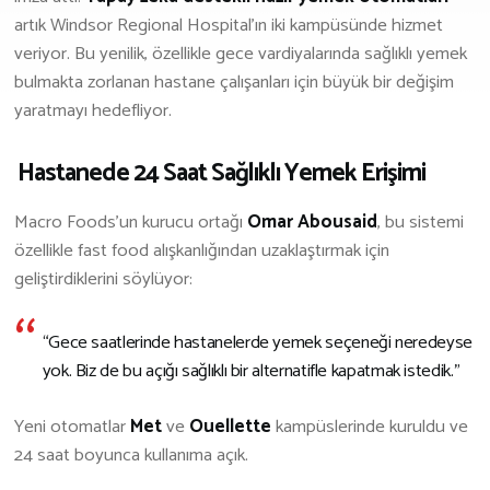
artık Windsor Regional Hospital’ın iki kampüsünde hizmet
İş Birliği Ve Sponsorluk
veriyor. Bu yenilik, özellikle gece vardiyalarında sağlıklı yemek
bulmakta zorlanan hastane çalışanları için büyük bir değişim
yaratmayı hedefliyor.
️ Hastanede 24 Saat Sağlıklı Yemek Erişimi
Macro Foods’un kurucu ortağı
Omar Abousaid
, bu sistemi
özellikle fast food alışkanlığından uzaklaştırmak için
geliştirdiklerini söylüyor:
“Gece saatlerinde hastanelerde yemek seçeneği neredeyse
yok. Biz de bu açığı sağlıklı bir alternatifle kapatmak istedik.”
Yeni otomatlar
Met
ve
Ouellette
kampüslerinde kuruldu ve
24 saat boyunca kullanıma açık.