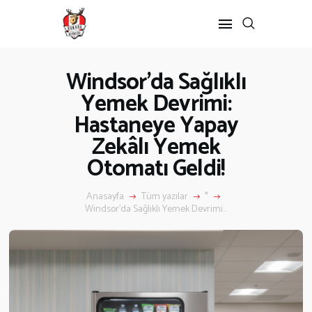
Windsor’da Sağlıklı
Yemek Devrimi:
Hastaneye Yapay
Zekâlı Yemek
Otomatı Geldi!
ANASAYFA
Anasayfa
Tüm yazılar
*
Windsor’da Sağlıklı Yemek Devrimi...
KANADA’DA
Kanada’da Eğitim
Eğitim Formu
Göçmenlik