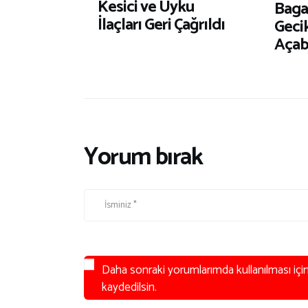
Kesici ve Uyku
Baga
İlaçları Geri Çağrıldı
Geci
Açabi
Yorum bırak
Daha sonraki yorumlarımda kullanılması içi
kaydedilsin.