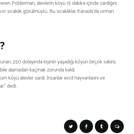
eren Polderman, alevlerin köyü 15 dakika içinde sardığını
ekor sıcaklık görülmüştü. Bu sıcaklıklar Kanada’da orman
ı?
nan, 250 dolayında kişinin yaşadığı köyün birçok sakini,
ı bile alamadan kaçmak zorunda kaldı.
m köyü alevler sardı. İnsanlar evcil hayvanlarını ve
lar” dedi.