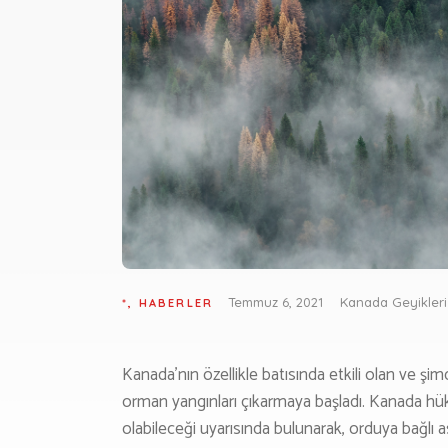
G
Temmuz 6, 2021
Kanada Geyikleri
*
,
HABERLER
Kanada’nın özellikle batısında etkili olan ve şim
orman yangınları çıkarmaya başladı. Kanada hükü
M
olabileceği uyarısında bulunarak, orduya bağlı 