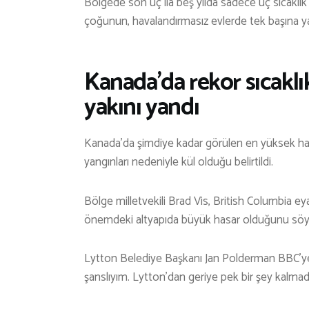
Bölgede son üç ila beş yılda sadece üç sıcaklık 
çoğunun, havalandırmasız evlerde tek başına yaşa
Kanada’da rekor sıcakl
yakını yandı
Kanada’da şimdiye kadar görülen en yüksek hav
yangınları nedeniyle kül olduğu belirtildi.
Bölge milletvekili Brad Vis, British Columbia e
önemdeki altyapıda büyük hasar olduğunu söyl
Lytton Belediye Başkanı Jan Polderman BBC’ye 
şanslıyım. Lytton’dan geriye pek bir şey kalmad