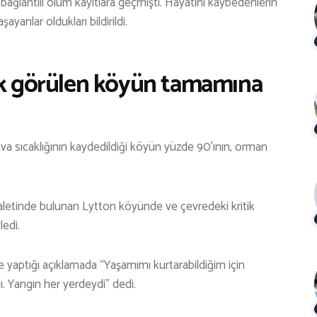
bağlantılı ölüm kayıtlara geçmişti. Hayatını kaybedenlerin
yanlar oldukları bildirildi.
ık görülen köyün tamamına
a sıcaklığının kaydedildiği köyün yüzde 90’ının, orman
yaletinde bulunan Lytton köyünde ve çevredeki kritik
edi.
yaptığı açıklamada “Yaşamımı kurtarabildiğim için
ı. Yangın her yerdeydi” dedi.