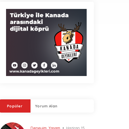
Popüler
Yorum Alan
Deneyim
,
Yaşam
Haziran 15,