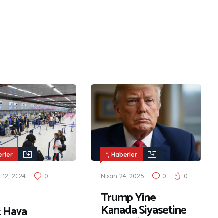
,
rler
*
Haberler
12, 2024
0
Nisan 24, 2025
0
0
Trump Yine
Kanada Siyasetine
k Hava