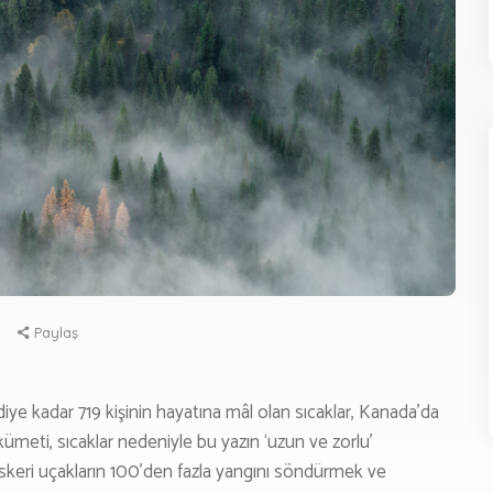
Göçmenlik Formu
Emlak
Emlak Formu
ÜNCEL
Haberler
Deneyim
Paylaş
Yaşam
Yazarlarımız
diye kadar 719 kişinin hayatına mâl olan sıcaklar, Kanada’da
meti, sıcaklar nedeniyle bu yazın ‘uzun ve zorlu’
EDYA
askeri uçakların 100’den fazla yangını söndürmek ve