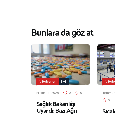
Bunlara da göz at
,
,
*
Haberler
*
Habe
Nisan 18, 2025
0
0
Temmuz 
0
Sağlık Bakanlığı
Uyardı: Bazı Ağrı
Sıca