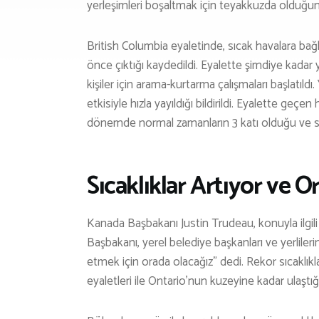
yerleşimleri boşaltmak için teyakkuzda olduğu
British Columbia eyaletinde, sıcak havalara bağl
önce çıktığı kaydedildi. Eyalette şimdiye kadar 
H
kişiler için arama-kurtarma çalışmaları başlatıldı
İ
etkisiyle hızla yayıldığı bildirildi. Eyalette geçen
dönemde normal zamanların 3 katı olduğu ve sıcakl
Sıcaklıklar Artıyor ve O
Kanada Başbakanı Justin Trudeau, konuyla ilgili
Başbakanı, yerel belediye başkanları ve yerlile
etmek için orada olacağız” dedi. Rekor sıcaklı
eyaletleri ile Ontario’nun kuzeyine kadar ulaştığı 