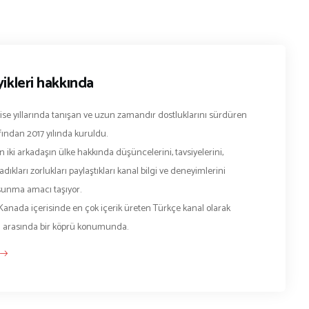
ikleri hakkında
lise yıllarında tanışan ve uzun zamandır dostluklarını sürdüren
fından 2017 yılında kuruldu.
 iki arkadaşın ülke hakkında düşüncelerini, tavsiyelerini,
dıkları zorlukları paylaştıkları kanal bilgi ve deneyimlerini
e sunma amacı taşıyor.
Kanada içerisinde en çok içerik üreten Türkçe kanal olarak
a arasında bir köprü konumunda.