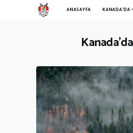
ANASAYFA
KANADA’DA
Kanada’da
A
K