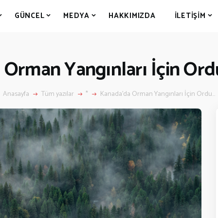
GÜNCEL
MEDYA
HAKKIMIZDA
İLETIŞIM
 Orman Yangınları İçin Ord
Anasayfa
Tüm yazılar
*
Kanada’da Orman Yangınları İçin Ordu...
NASAYFA
ANADA’DA
Kanada’da Eğitim
Eğitim Formu
Göçmenlik