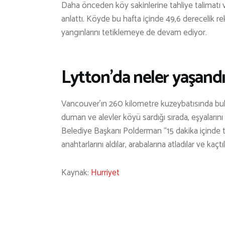
Daha önceden köy sakinlerine tahliye talimatı v
anlattı. Köyde bu hafta içinde 49,6 derecelik r
yangınlarını tetiklemeye de devam ediyor.
Lytton’da neler yaşand
Vancouver’ın 260 kilometre kuzeybatısında bulu
duman ve alevler köyü sardığı sırada, eşyaların
Belediye Başkanı Polderman “15 dakika içinde tü
anahtarlarını aldılar, arabalarına atladılar ve kaçtı
Kaynak:
Hurriyet