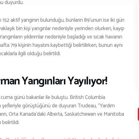
nu duyurdu.
Youtube
Podcast
ı 152 aktif yangının bulunduğu, bunların 89’unun ise iki gün
yaklaşık bin kişi yangınlar nedeniyle yerinden olurken, kayıp
AKKIMIZDA
. Yangınların yıldırımlar nedeniyle başladığı ve sıcak havanın
LETIŞIM
 hafta 719 kişinin hayatını kaybettiği belirtilirken, bunun aynı
arla ilgili olduğu belirtildi.
İş Birliği Ve Sponsorluk
rman Yangınları Yayılıyor!
 cuma günü bakanlar ile buluştu. British Columbia
rin şefleriyle görüştüğünü de duyuran Trudeau, “Yardım
kların, Orta Kanada’daki Alberta, Saskatchewan ve Manitoba
belirtildi.