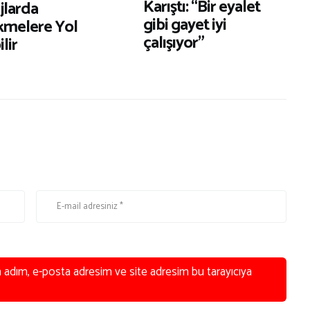
Karıştı: “Bir eyalet
jlarda
gibi gayet iyi
kmelere Yol
çalışıyor”
lir
n adım, e-posta adresim ve site adresim bu tarayıcıya