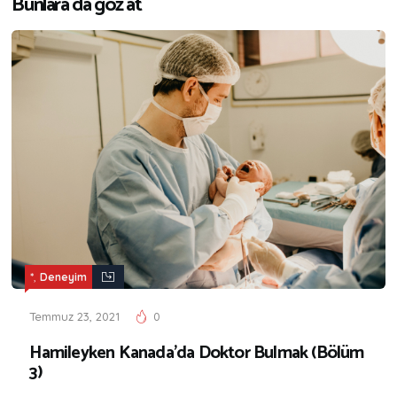
Bunlara da göz at
,
*
Deneyim
Temmuz 23, 2021
0
Hamileyken Kanada’da Doktor Bulmak (Bölüm
3)