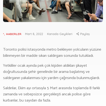
Göçmenlik Formu
Emlak
Emlak Formu
GÜNCEL
Mart 8, 2022
Kanada Geyikleri
Paylaş
*
,
HABERLER
Haberler
Deneyim
Toronto polisi istasyonda metro bekleyen yolcuların yüzüne
Yaşam
bilinmeyen bir madde sıkan saldırganı sonunda tutukladı.
Yazarlarımız
Yetkililer ocak ayında pek çok kişiden aldıkları şikayet
MEDYA
doğrultusunda şehir genelinde bir arama başlatmış ve
saldırganın yakalanması için yardım çağrısında bulunmuşlardı.
Youtube
Podcast
Saldırılar, Ekim ayı ortasıyla 5 Mart arasında toplamda 8 farklı
zamanda ve sebepsizce gerçekleşti ancak polise göre
HAKKIMIZDA
kurbanlar, bu sayıdan da fazla.
İLETIŞIM