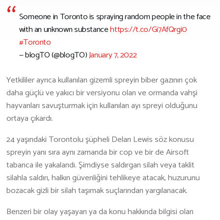
Someone in Toronto is spraying random people in the face
İş Birliği Ve Sponsorluk
with an unknown substance
https://t.co/Gi7AfQrgi0
#Toronto
— blogTO (@blogTO)
January 7, 2022
Yetkililer ayrıca kullanılan gizemli spreyin biber gazının çok
daha güçlü ve yakıcı bir versiyonu olan ve ormanda vahşi
hayvanları savuşturmak için kullanılan ayı spreyi olduğunu
ortaya çıkardı.
24 yaşındaki Torontolu şüpheli Delan Lewis söz konusu
spreyin yanı sıra aynı zamanda bir cop ve bir de Airsoft
tabanca ile yakalandı. Şimdiyse saldırgan silah veya taklit
silahla saldırı, halkın güvenliğini tehlikeye atacak, huzurunu
bozacak gizli bir silah taşımak suçlarından yargılanacak.
Benzeri bir olay yaşayan ya da konu hakkında bilgisi olan