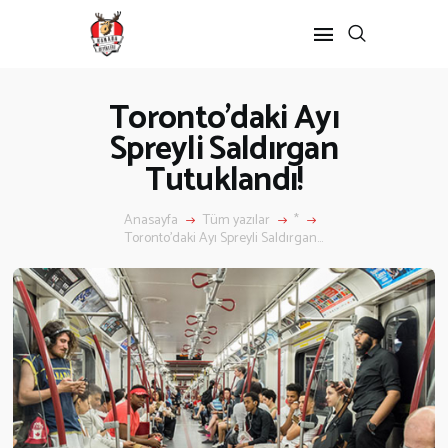
Toronto’daki Ayı
Spreyli Saldırgan
Tutuklandı!
Anasayfa
Tüm yazılar
*
Toronto’daki Ayı Spreyli Saldırgan...
ANASAYFA
KANADA’DA
Kanada’da Eğitim
Eğitim Formu
Göçmenlik