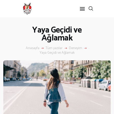
Yaya Geçidi ve
Ağlamak
Anasayfa
Tüm yazılar
Deneyim
Yaya Geçidi ve Ağlamak
ANASAYFA
KANADA’DA
Kanada’da Eğitim
Eğitim Formu
Göçmenlik