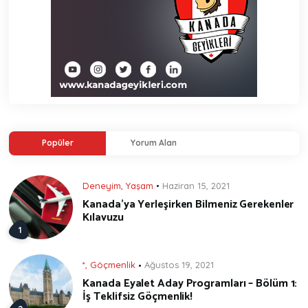
Popüler
Yorum Alan
Deneyim
,
Yaşam
Haziran 15, 2021
Kanada’ya Yerleşirken Bilmeniz Gerekenler
Kılavuzu
*
,
Göçmenlik
Ağustos 19, 2021
Kanada Eyalet Aday Programları – Bölüm 1:
İş Teklifsiz Göçmenlik!