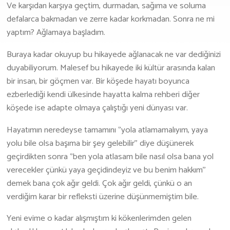
Ve karşıdan karşıya geçtim, durmadan, sağıma ve soluma
defalarca bakmadan ve zerre kadar korkmadan. Sonra ne mi
İş Birliği Ve Sponsorluk
yaptım? Ağlamaya başladım.
Buraya kadar okuyup bu hikayede ağlanacak ne var dediğinizi
duyabiliyorum. Malesef bu hikayede iki kültür arasında kalan
bir insan, bir göçmen var. Bir köşede hayatı boyunca
ezberlediği kendi ülkesinde hayatta kalma rehberi diğer
köşede ise adapte olmaya çalıştığı yeni dünyası var.
Hayatımın neredeyse tamamını ‘’yola atlamamalıyım, yaya
yolu bile olsa başıma bir şey gelebilir’’ diye düşünerek
geçirdikten sonra ‘’ben yola atlasam bile nasıl olsa bana yol
verecekler çünkü yaya geçidindeyiz ve bu benim hakkım’’
demek bana çok ağır geldi. Çok ağır geldi, çünkü o an
verdiğim karar bir refleksti üzerine düşünmemiştim bile.
Yeni evime o kadar alışmıştım ki kökenlerimden gelen