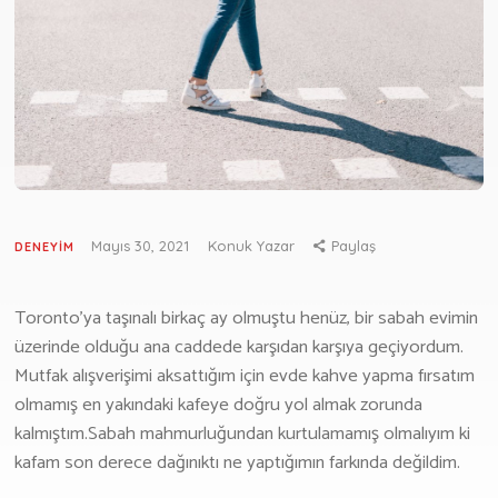
Göçmenlik Formu
Emlak
Emlak Formu
GÜNCEL
Haberler
Deneyim
Mayıs 30, 2021
Konuk Yazar
Paylaş
DENEYIM
Yaşam
Yazarlarımız
Toronto’ya taşınalı birkaç ay olmuştu henüz, bir sabah evimin
MEDYA
üzerinde olduğu ana caddede karşıdan karşıya geçiyordum.
Mutfak alışverişimi aksattığım için evde kahve yapma fırsatım
Youtube
olmamış en yakındaki kafeye doğru yol almak zorunda
Podcast
kalmıştım.Sabah mahmurluğundan kurtulamamış olmalıyım ki
HAKKIMIZDA
kafam son derece dağınıktı ne yaptığımın farkında değildim.
İLETIŞIM