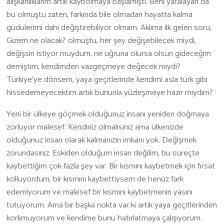
alışkanlıklarım artık kaybolmaya başlamıştı. Beni yaralayan da
bu olmuştu zaten, farkında bile olmadan hayatta kalma
güdülerimi dahi değiştirebiliyor olmam. Aklıma ilk gelen soru,
Gizem ne olacak? olmuştu, her şey değişebilecek miydi,
değişsin istiyor muydum, ne uğruna olursa olsun gideceğim
demiştim, kendimden vazgeçmeye değecek miydi?
Türkiye’ye dönsem, yaya geçitlerinde kendimi asla türk gibi
hissedemeyecektim artık bununla yüzleşmeye hazır mıydım?
Yeni bir ülkeye göçmek olduğunuz insanı yeniden doğmaya
zorluyor malesef. Kendiniz olmalısınız ama ülkenizde
olduğunuz insan olarak kalmanızın imkanı yok. Değişmek
zorundasınız. Eskiden olduğum insan değilim, bu süreçte
kaybettiğim çok fazla şey var. Bir kısmını kaybetmek için fırsat
kolluyordum, bir kısmını kaybettiysem de henüz fark
edemiyorum ve malesef bir kısmını kaybetmenin yasını
tutuyorum. Ama bir başka nokta var ki artık yaya geçitlerinden
korkmuyorum ve kendime bunu hatırlatmaya çalışıyorum.