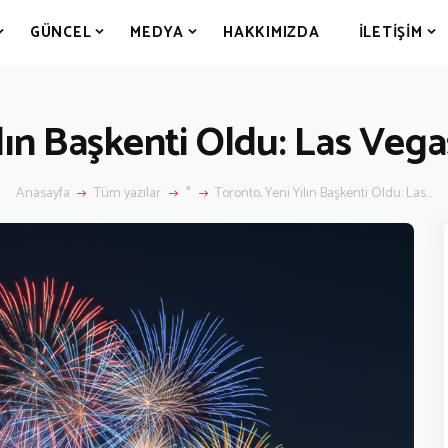
GÜNCEL
MEDYA
HAKKIMIZDA
İLETIŞIM
ın Başkenti Oldu: Las Vegas
Anasayfa
Tüm yazılar
*
Toronto, Yeni Yılın Başkenti Oldu: Las...
NASAYFA
ANADA’DA
Kanada’da Eğitim
Eğitim Formu
Göçmenlik