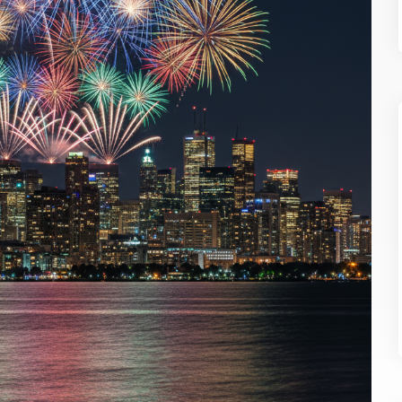
Göçmenlik Formu
Emlak
Emlak Formu
ÜNCEL
Haberler
Deneyim
Yaşam
Yazarlarımız
EDYA