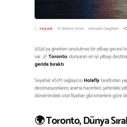
H
13 dakika önce
Kanada Geyikleri
*
,
YAŞAM
İ
2026’ya girerken unutulmaz bir yılbaşı gecesi 
var. 🎉
Toronto
, dünyanın en iyi yılbaşı destin
geride bıraktı
.
Seyahat eSIM sağlayıcısı
Holafly
tarafından yap
destinasyonlarını; arama hacimleri, şehirdeki yılba
dönemindeki otel fiyatları gibi kriterlere göre d
🌍 Toronto, Dünya Sıral