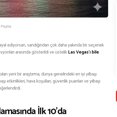
Youtube
Podcast
AKKIMIZDA
Paylaş
LETIŞIM
hayal ediyorsan, sandığından çok daha yakında bir seçenek
İş Birliği Ve Sponsorluk
asyonları arasında gösterildi ve üstelik
Las Vegas’ı bile
ılan yeni bir araştırma, dünya genelindeki en iyi yılbaşı
şı etkinlikleri, hava koşulları, güvenlik puanları ve yılbaşı
eğerlendirdi.
amasında İlk 10’da