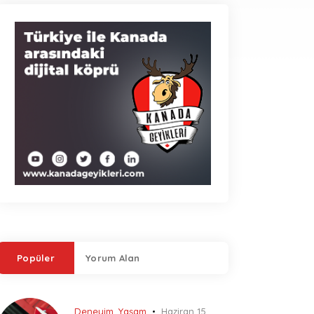
Popüler
Yorum Alan
Deneyim
,
Yaşam
Haziran 15,