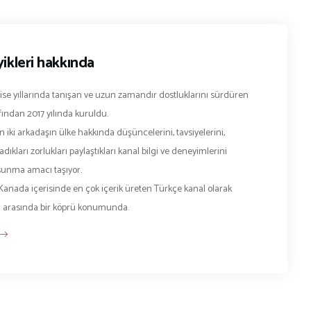
ikleri hakkında
lise yıllarında tanışan ve uzun zamandır dostluklarını sürdüren
fından 2017 yılında kuruldu.
 iki arkadaşın ülke hakkında düşüncelerini, tavsiyelerini,
dıkları zorlukları paylaştıkları kanal bilgi ve deneyimlerini
e sunma amacı taşıyor.
Kanada içerisinde en çok içerik üreten Türkçe kanal olarak
a arasında bir köprü konumunda.