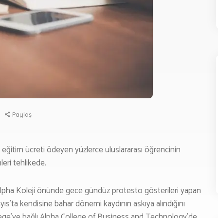
Deneyim
Yaşam
Yazarlarımız
EDYA
Youtube
Paylaş
Podcast
AKKIMIZDA
 eğitim ücreti ödeyen yüzlerce uluslararası öğrencinin
leri tehlikede.
LETIŞIM
İş Birliği Ve Sponsorluk
pha Koleji önünde gece gündüz protesto gösterileri yapan
yıs’ta kendisine bahar dönemi kaydının askıya alındığını
ollege’ye bağlı Alpha College of Business and Technology’de