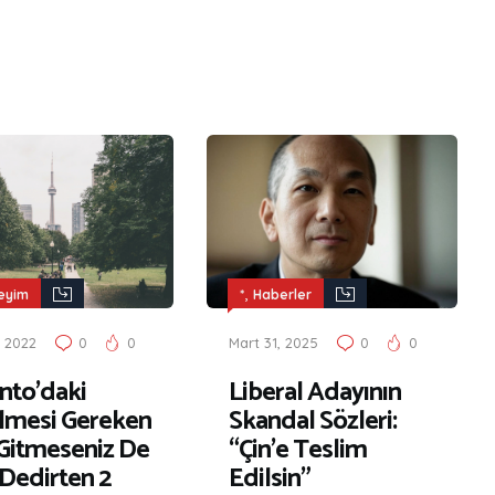
,
eyim
*
Haberler
, 2022
0
0
Mart 31, 2025
0
0
nto’daki
Liberal Adayının
lmesi Gereken
Skandal Sözleri:
 Gitmeseniz De
“Çin’e Teslim
 Dedirten 2
Edilsin”