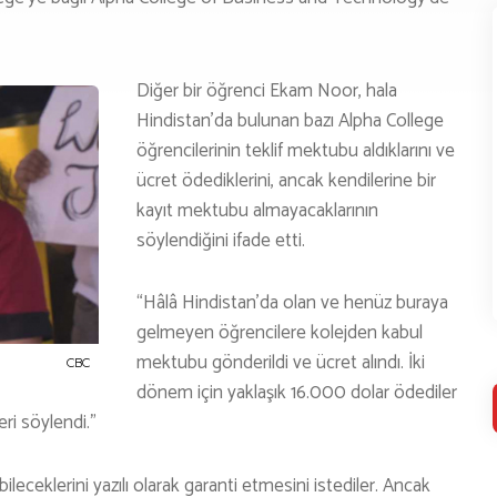
Diğer bir öğrenci Ekam Noor, hala
Hindistan’da bulunan bazı Alpha College
öğrencilerinin teklif mektubu aldıklarını ve
ücret ödediklerini, ancak kendilerine bir
kayıt mektubu almayacaklarının
söylendiğini ifade etti.
“Hâlâ Hindistan’da olan ve henüz buraya
gelmeyen öğrencilere kolejden kabul
mektubu gönderildi ve ücret alındı. İki
CBC
dönem için yaklaşık 16.000 dolar ödediler
ri söylendi.”
eceklerini yazılı olarak garanti etmesini istediler. Ancak