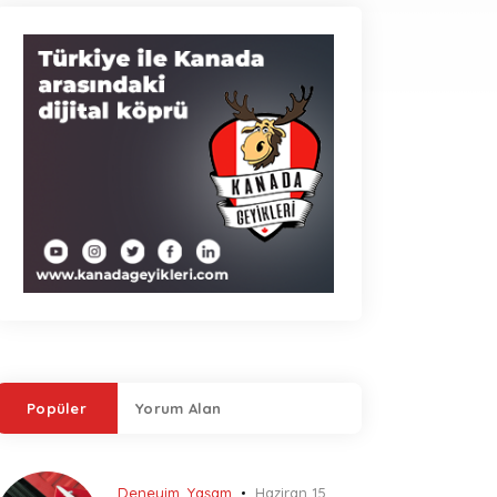
Popüler
Yorum Alan
Deneyim
,
Yaşam
Haziran 15,