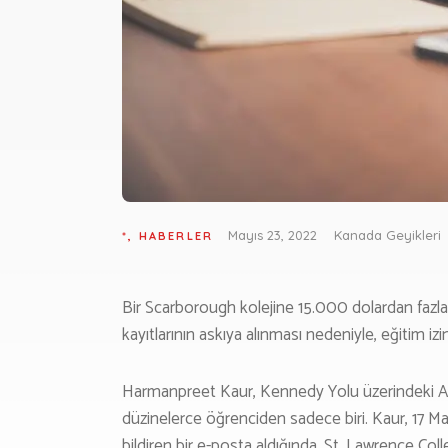
M
Mayıs 23, 2022
Kanada Geyikleri
*
,
HABERLER
H
Bir Scarborough kolejine 15.000 dolardan fazla
kayıtlarının askıya alınması nedeniyle, eğitim izin
İ
Harmanpreet Kaur, Kennedy Yolu üzerindeki Al
düzinelerce öğrenciden sadece biri. Kaur, 17 Ma
bildiren bir e-posta aldığında, St. Lawrence C