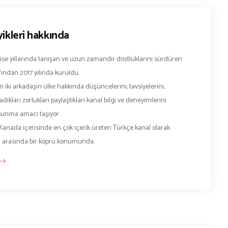
ikleri hakkında
lise yıllarında tanışan ve uzun zamandır dostluklarını sürdüren
fından 2017 yılında kuruldu.
 iki arkadaşın ülke hakkında düşüncelerini, tavsiyelerini,
dıkları zorlukları paylaştıkları kanal bilgi ve deneyimlerini
e sunma amacı taşıyor.
Kanada içerisinde en çok içerik üreten Türkçe kanal olarak
a arasında bir köprü konumunda.