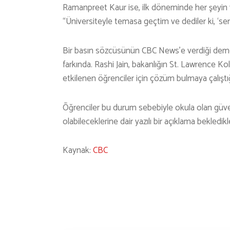
Ramanpreet Kaur ise, ilk döneminde her şeyin yol
“Üniversiteyle temasa geçtim ve dediler ki, ‘se
Bir basın sözcüsünün CBC News’e verdiği deme
farkında. Rashi Jain, bakanlığın St. Lawrence Ko
etkilenen öğrenciler için çözüm bulmaya çalıştığ
Öğrenciler bu durum sebebiyle okula olan güv
olabileceklerine dair yazılı bir açıklama bekledikl
Kaynak:
CBC