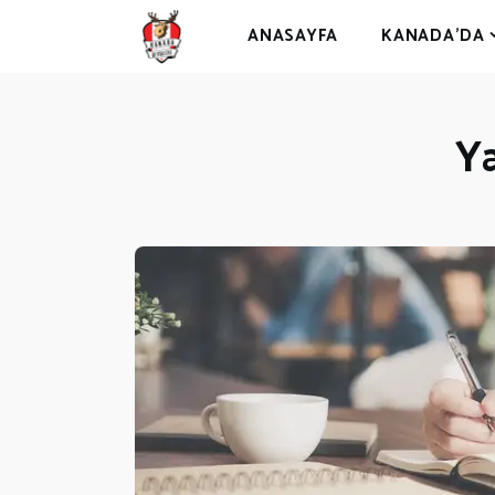
A
ANASAYFA
KANADA’DA
K
Ya
G