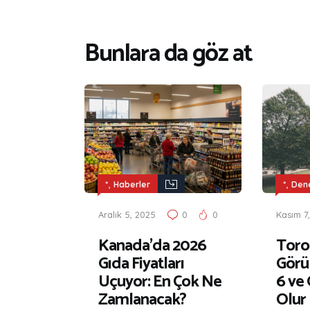
Bunlara da göz at
,
,
*
Haberler
*
Den
Aralık 5, 2025
0
0
Kasım 7
Kanada’da 2026
Toro
Gıda Fiyatları
Görü
Uçuyor: En Çok Ne
6 ve
Zamlanacak?
Olur