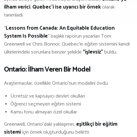
ilham verici
,
Quebec’i ise uyarıcı bir örnek
olarak
İş Birliği Ve Sponsorluk
tanımladı.
“
Lessons from Canada: An Equitable Education
System Is Possible
” başlıklı raporun yazarları Tom
Greenwell ve Chris Bonnor, Quebec’in eğitim sistemini kendi
ülkelerindeki sorunlara benzer şekilde
“işlevsiz”
buldu.
Ontario: İlham Veren Bir Model
Araştırmacılar, özellikle Ontario’nun modelini övdü:
Ücretsiz ve kapsayıcı devlet okulları
Öğrenci seçmeyen eğitim sistemi
Kamu fonu almayan özel okullar
Greenwell, Ontario’daki yaklaşımın,
eşitlikçi bir eğitim
sistemi
için örnek oluşturduğunu belirtti.