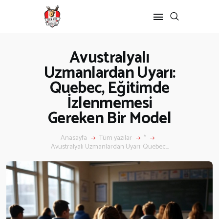
Avustralyalı
Uzmanlardan Uyarı:
Quebec, Eğitimde
İzlenmemesi
Gereken Bir Model
ANASAYFA
Anasayfa
Tüm yazılar
*
Avustralyalı Uzmanlardan Uyarı: Quebec...
KANADA’DA
Kanada’da Eğitim
Eğitim Formu
Göçmenlik