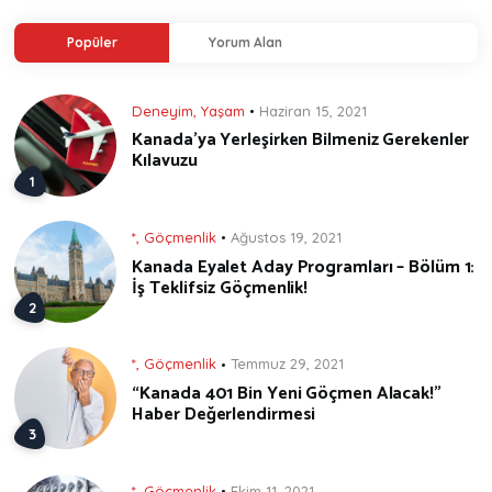
Popüler
Yorum Alan
Deneyim
,
Yaşam
Haziran 15, 2021
Kanada’ya Yerleşirken Bilmeniz Gerekenler
Kılavuzu
*
,
Göçmenlik
Ağustos 19, 2021
Kanada Eyalet Aday Programları – Bölüm 1:
İş Teklifsiz Göçmenlik!
*
,
Göçmenlik
Temmuz 29, 2021
“Kanada 401 Bin Yeni Göçmen Alacak!”
Haber Değerlendirmesi
*
,
Göçmenlik
Ekim 11, 2021