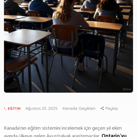
Göçmenlik Formu
Emlak
Emlak Formu
GÜNCEL
Haberler
Deneyim
Yaşam
Yazarlarımız
MEDYA
Youtube
Ağustos 23, 2025
Kanada Geyikleri
Paylaş
*
,
EĞITIM
Podcast
HAKKIMIZDA
Kanada’nın eğitim sistemini incelemek için geçen yıl ekim
İLETIŞIM
ayında ülkeye gelen Avustralyalı araştırmacılar,
Ontario’yu