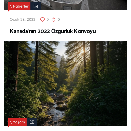
,
*
Haberler
Ocak 28, 2022
0
0
Kanada’nın 2022 Özgürlük Konvoyu
,
*
Yaşam