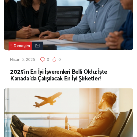
,
*
Deneyim
Nisan 3, 2025
0
0
2025’in En İyi İşverenleri Belli Oldu: İşte
Kanada’da Çalışılacak En İyi Şirketler!