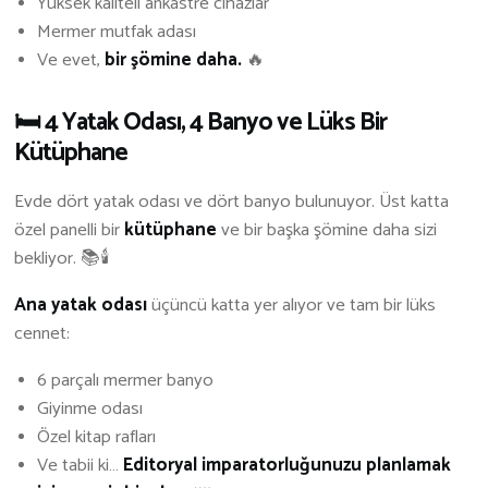
Yüksek kaliteli ankastre cihazlar
Mermer mutfak adası
Ve evet,
bir şömine daha.
🔥
🛏️ 4 Yatak Odası, 4 Banyo ve Lüks Bir
Kütüphane
Evde dört yatak odası ve dört banyo bulunuyor. Üst katta
özel panelli bir
kütüphane
ve bir başka şömine daha sizi
bekliyor. 📚🕯️
Ana yatak odası
üçüncü katta yer alıyor ve tam bir lüks
cennet:
6 parçalı mermer banyo
Giyinme odası
Özel kitap rafları
Ve tabii ki…
Editoryal imparatorluğunuzu planlamak