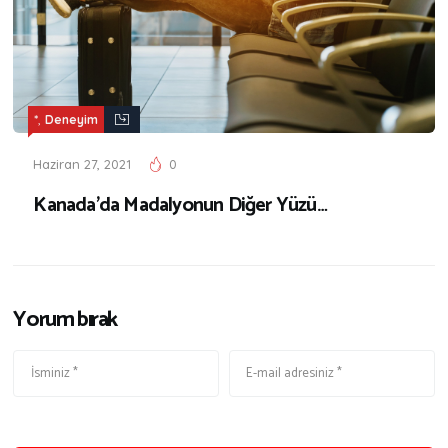
,
*
Deneyim
Haziran 27, 2021
0
Kanada’da Madalyonun Diğer Yüzü…
Yorum bırak