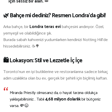
için sessiz bir alan.
👑
🌿 Bahçe mi dediniz? Resmen Londra’da gibi!
Arka bahçe, bir
Londra teras evi
bahçesini andırıyor. Özel,
yemyeşil ve olabildiğince şık.
Burada sabah kahvenizi yudumlarken kendinizi Notting Hill’de
hissedebilirsiniz. ☕🌳
🛍️ Lokasyon: Stil ve Lezzetle İç İçe
Toronto’nun en iyi butiklerine ve restoranlarına sadece birkaç
adım uzaklıkta olan bu ev, gerçek bir şehirli için biçilmiş kaftan.
Miranda Priestly olmasanız da, o hayat tarzına oldukça
yaklaşabilirsiniz… Tabii
4,68 milyon dolarlık
bir bütçeniz
varsa. 💸😉