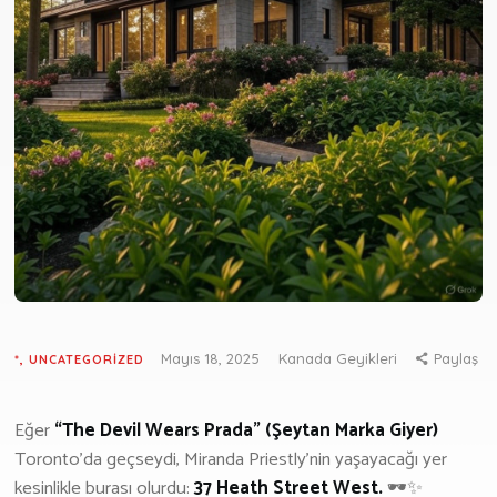
Göçmenlik Formu
Emlak
Emlak Formu
GÜNCEL
Haberler
Deneyim
Yaşam
Yazarlarımız
MEDYA
Mayıs 18, 2025
Kanada Geyikleri
Paylaş
*
,
UNCATEGORIZED
Youtube
Podcast
Eğer
“The Devil Wears Prada” (Şeytan Marka Giyer)
HAKKIMIZDA
Toronto’da geçseydi, Miranda Priestly’nin yaşayacağı yer
kesinlikle burası olurdu:
37 Heath Street West.
🕶️✨
İLETIŞIM