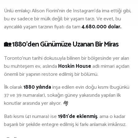
Ünlü emlakçı Alison Fiorini’nin de Instagram’da ima ettiği gibi,
İş Birliği Ve Sponsorluk
bu ev sadece bir mülk değil; bir yaşam tarzı. Ve evet, bu
ayrıcalıklı yaşam tarzının fiyatı da tam
4.680.000 dolar.
🏡 1880’den Günümüze Uzanan Bir Miras
Toronto’nun tarihi dokusuyla bilinen bir bölgesinde yer alan
bu muhteşem ev, aslında
Hoskin House
adlı mimari açıdan
önemli bir yapının restore edilmiş bir bölümü.
İlk olarak
1880 yılında
inşa edilen evin doğu kısmı (bugünkü
37 ve 39 numaralar), sokağın güney yakasında yapılan ilk
konutlar arasında yer alıyor. 🏘️
Batı kısmı (41 numara) ise
1981’de eklenmiş
, ama o kadar
başarılı bir şekilde entegre edilmiş ki farkı anlamak imkânsız.