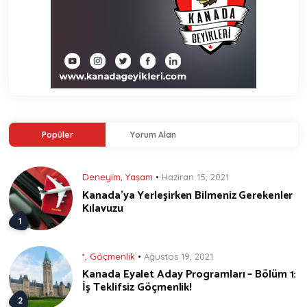
Popüler
Yorum Alan
Deneyim
,
Yaşam
Haziran 15, 2021
Kanada’ya Yerleşirken Bilmeniz Gerekenler
Kılavuzu
*
,
Göçmenlik
Ağustos 19, 2021
Kanada Eyalet Aday Programları – Bölüm 1:
İş Teklifsiz Göçmenlik!