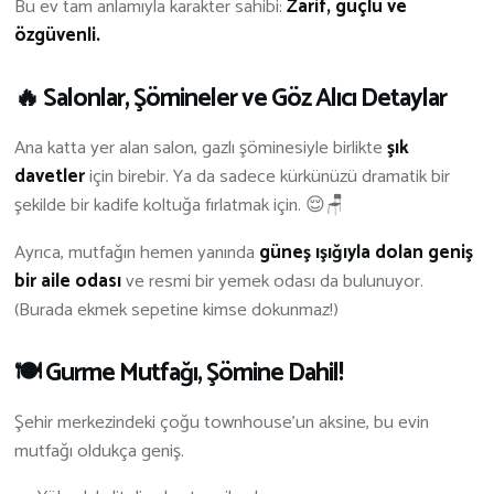
Bu ev tam anlamıyla karakter sahibi:
Zarif, güçlü ve
özgüvenli.
🔥 Salonlar, Şömineler ve Göz Alıcı Detaylar
Ana katta yer alan salon, gazlı şöminesiyle birlikte
şık
davetler
için birebir. Ya da sadece kürkünüzü dramatik bir
şekilde bir kadife koltuğa fırlatmak için. 😌🪑
Ayrıca, mutfağın hemen yanında
güneş ışığıyla dolan geniş
bir aile odası
ve resmi bir yemek odası da bulunuyor.
(Burada ekmek sepetine kimse dokunmaz!)
🍽️ Gurme Mutfağı, Şömine Dahil!
Şehir merkezindeki çoğu townhouse’un aksine, bu evin
mutfağı oldukça geniş.