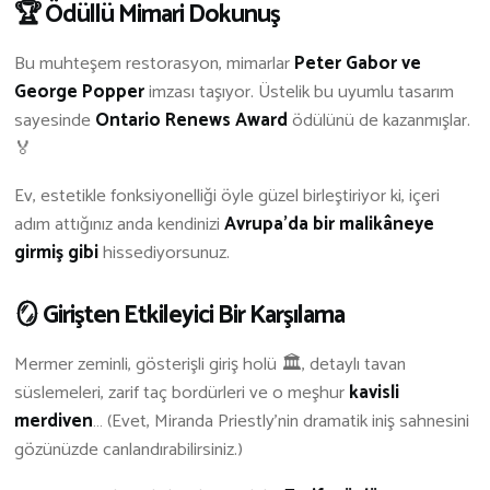
🏆 Ödüllü Mimari Dokunuş
Bu muhteşem restorasyon, mimarlar
Peter Gabor ve
George Popper
imzası taşıyor. Üstelik bu uyumlu tasarım
sayesinde
Ontario Renews Award
ödülünü de kazanmışlar.
🏅
Ev, estetikle fonksiyonelliği öyle güzel birleştiriyor ki, içeri
adım attığınız anda kendinizi
Avrupa’da bir malikâneye
girmiş gibi
hissediyorsunuz.
🪞 Girişten Etkileyici Bir Karşılama
Mermer zeminli, gösterişli giriş holü 🏛️, detaylı tavan
süslemeleri, zarif taç bordürleri ve o meşhur
kavisli
merdiven
… (Evet, Miranda Priestly’nin dramatik iniş sahnesini
gözünüzde canlandırabilirsiniz.)