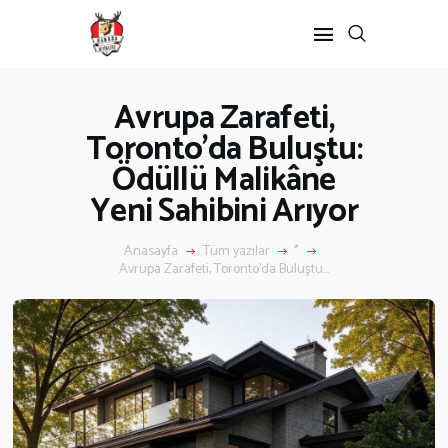
Avrupa Zarafeti,
Toronto’da Buluştu:
Ödüllü Malikâne
Yeni Sahibini Arıyor
Anasayfa
Tüm yazılar
*
Avrupa Zarafeti, Toronto’da Buluştu...
ANASAYFA
KANADA’DA
Kanada’da Eğitim
Eğitim Formu
Göçmenlik